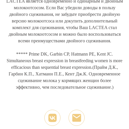
LACTEA является одновременно и одинарным и двойным
молокоотсосом. Если Вас убедили доводы в пользу
двойного сцеживания, не забудьте приобрести двойную
версию молокоотсоса или докупить дополнительный
комплект для сцеживания, чтобы Ваш LACTEA стал
двойным молокоотсосом и можно было воспользоваться
всеми преимуществами двойного сцеживания.
***** Prime DK, Garbin CP, Hatmann PE, Kent JC.
Simultaneous breast expression in breastfeeding women is more
efficacious than sequential breast expression.(Прайм Д.К.,
Гарбин К.П., Хатманн П.Е., Кент Дж.К. Одновременное
Политика конфиденциальности
сцеживание молока у кормящих женщин более
Оплата и доставка
эффективно, чем последовательное сцеживание.)
Реквизиты
Инструкции
Условия обслуживания
Сертификаты