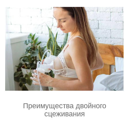
Преимущества двойного
сцеживания
энергетическая ценность
(жирность) молока вырастает на
8,3 %
выработка молока
увеличивается на 18% с каждой
груди
экономия времени составляет
до 2 часов в сутки
более жирное молоко особенно
полезно новорожденным,
которые медленно набирают